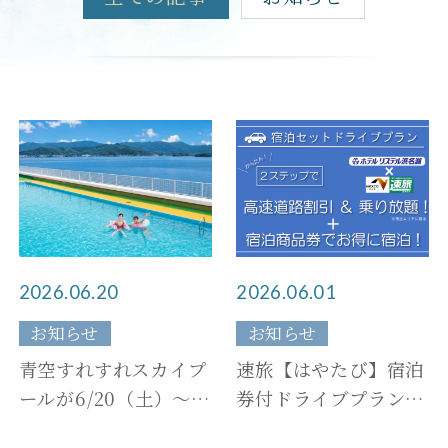
メニュー
SDGsへの取り組み
温泉
ヒストリー
施設案内
新着情報
団体・ご宴会
お問い合わせ
宿泊約款
2026.06.20
2026.06.01
プライバシーポリシー
お知らせ
お知らせ
一緒に働こう！
青空すれすれスカイプ
速旅【はやたび】宿泊
Press Room
ールが6/20（土）～オ
券付ドライブプランを
ープン！
利用してさらにお得に