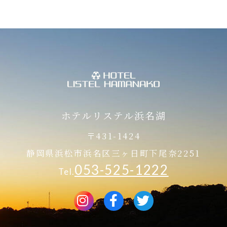
ホテルリステル浜名湖
〒431-1424
静岡県浜松市浜名区三ヶ日町下尾奈2251
053-525-1222
Tel.