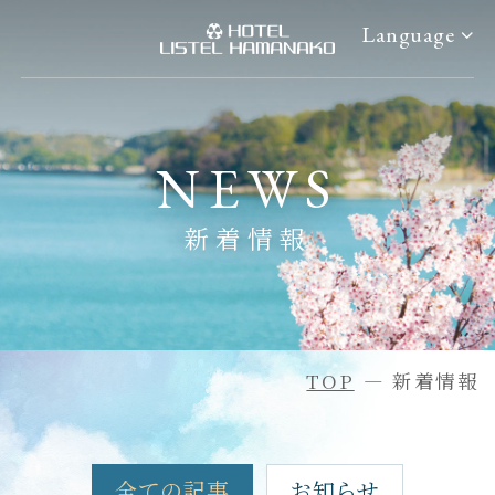
Language
ご宿泊予約
浜名湖体験
NEWS
ご予約確認・変更
アクティビティ情報
新着情報
ご予約のキャンセル
イベントカレンダー
会員マイページ
アクセス
ホーム
過ごし方
TOP
新着情報
客室
周辺観光
お食事
日帰りプラン
全ての記事
お知らせ