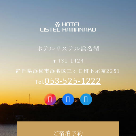
ホテルリステル浜名湖
〒431-1424
静岡県浜松市浜名区三ヶ日町下尾奈2251
053-525-1222
Tel.
ご宿泊予約