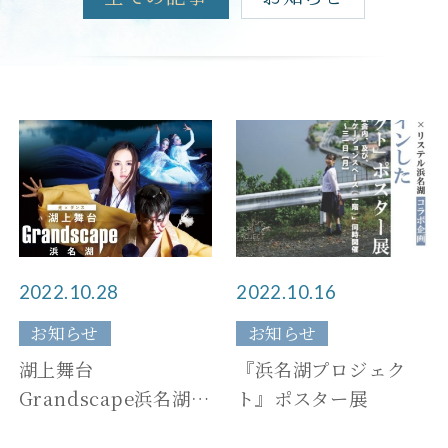
メニュー
SDGsへの取り組み
温泉
ヒストリー
施設案内
新着情報
団体・ご宴会
お問い合わせ
宿泊約款
2022.10.28
2022.10.16
プライバシーポリシー
お知らせ
お知らせ
一緒に働こう！
湖上舞台
『浜名湖プロジェク
Press Room
Grandscape浜名湖が
ト』ポスター展
今年も開催されます