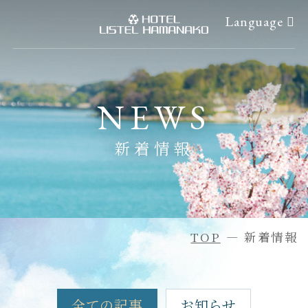
Language
ご宿泊予約
浜名湖体験
NEWS
ご予約確認・変更
アクティビティ情報
新着情報
ご予約のキャンセル
イベントカレンダー
会員マイページ
アクセス
ホーム
過ごし方
TOP
新着情報
客室
周辺観光
お食事
日帰りプラン
全ての記事
お知らせ