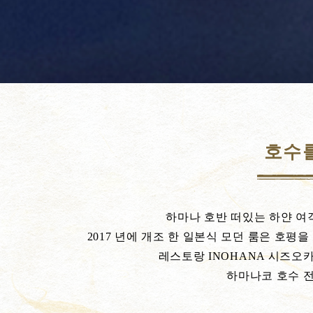
호수를
하마나 호반 떠있는 하얀 여
2017 년에 개조 한 일본식 모던 룸은 호
레스토랑 INOHANA 시즈오
하마나코 호수 전