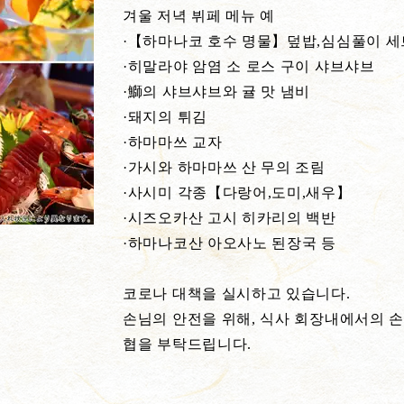
겨울 저녁 뷔페 메뉴 예
·【하마나코 호수 명물】덮밥,심심풀이 세
·히말라야 암염 소 로스 구이 샤브샤브
·鰤의 샤브샤브와 귤 맛 냄비
·돼지의 튀김
·하마마쓰 교자
·가시와 하마마쓰 산 무의 조림
·사시미 각종【다랑어,도미,새우】
·시즈오카산 고시 히카리의 백반
·하마나코산 아오사노 된장국 등
코로나 대책을 실시하고 있습니다.
손님의 안전을 위해, 식사 회장내에서의 
협을 부탁드립니다.