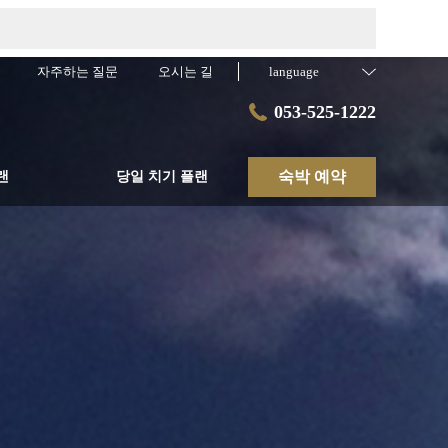
자주하는 질문
오시는 길
language
053-525-1222
숙박 예약
랜
당일 치기 플랜