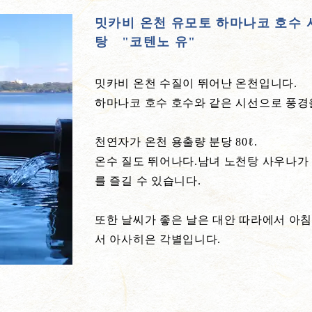
밋카비 온천 유모토 하마나코 호수 
탕 "코텐노 유"
밋카비 온천 수질이 뛰어난 온천입니다.
하마나코 호수 호수와 같은 시선으로 풍경
천연자가 온천 용출량 분당 80ℓ.
온수 질도 뛰어나다.남녀 노천탕 사우나가
를 즐길 수 있습니다.
또한 날씨가 좋은 날은 대안 따라에서 아침
서 아사히은 각별입니다.