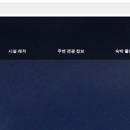
시설·레저
주변 관광 정보
숙박 플