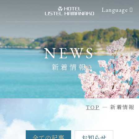
Language
ご宿泊予約
浜名湖体験
NEWS
ご予約確認・変更
アクティビティ情報
新着情報
ご予約のキャンセル
イベントカレンダー
会員マイページ
アクセス
ホーム
過ごし方
TOP
新着情報
客室
周辺観光
お食事
日帰りプラン
全ての記事
お知らせ