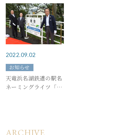
10日(土)宿泊利用まで
延長しました
ご宿泊予約
2022.09.02
団体・ご宴会プラン
お知らせ
天竜浜名湖鉄道の駅名
日帰りプラン
ネーミングライツ「湖
面すれすれ 三ヶ日温
泉リステル」
ARCHIVE