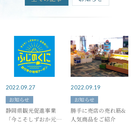
メニュー
SDGsへの取り組み
温泉
ヒストリー
施設案内
新着情報
団体・ご宴会
お問い合わせ
宿泊約款
2022.09.27
2022.09.19
プライバシーポリシー
お知らせ
お知らせ
一緒に働こう！
静岡県観光促進事業
勝手に売店の売れ筋&
Press Room
「今こそしずおか元気
人気商品をご紹介
旅」の実施期間が10月