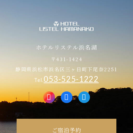
ホテルリステル浜名湖
〒431-1424
静岡県浜松市浜名区三ヶ日町下尾奈2251
053-525-1222
Tel.
ご宿泊予約