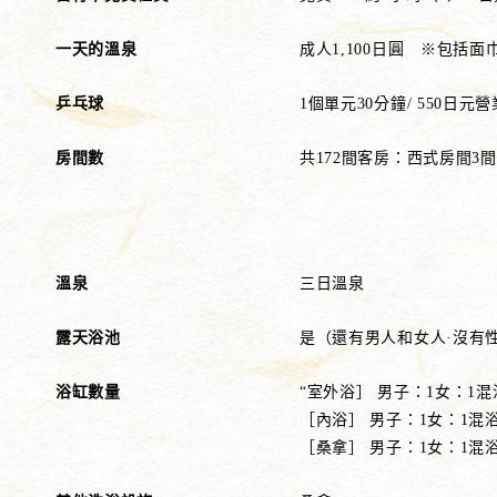
一天的溫泉
成人1,100日圓 ※包括
乒乓球
1個單元30分鐘/ 550日元營業
房間數
共172間客房：西式房間3間
溫泉
三日溫泉
露天浴池
是（還有男人和女人·沒有
浴缸數量
“室外浴］ 男子：1女：1混
［內浴］ 男子：1女：1混
［桑拿］ 男子：1女：1混