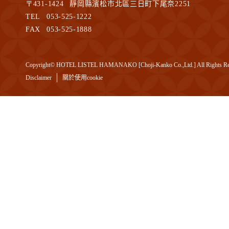
〒
431-1424
靜岡縣濱松市北區三日町下尾奈2251
TEL
053-525-1222
FAX
053-525-1888
Copyright© HOTEL LISTEL HAMANAKO [Choji-Kanko Co.,Ltd.] All Rights Re
Disclaimer
關於使用cookie