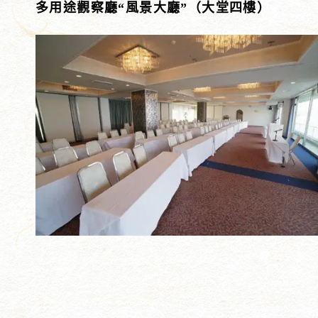
多用途觀察廳“風景大廳”（大堂四樓）