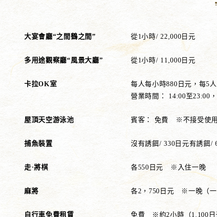
大宴會廳“之間鶴之間”
從1小時/ 22,000日元
多用途觀察廳“風景大廳”
從1小時/ 11,000日元
卡拉OK室
每人每小時880日元，每5人
營業時間： 14:00至23:
屋頂天空游泳池
賓客： 免費 ※不接受使
捕魚裝置
沒有誘餌/ 330日元有誘餌/ 
走·將棋
各550日元 ※入住一晚
麻將
各2，750日元 ※一晚（
自行車免費租賃
免費 ※約2小時（1,10