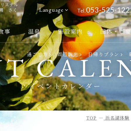
ルリステル
053-525-122
Language
公園 さく
Tel.
食事
温泉
施設案内
団体・ご
ご宿泊予約
過ごし方
周辺観光
日帰りプラン
NT CALE
ご予約確認・変更
ご予約のキャンセル
イベントカレンダー
会員マイページ
ホーム
TOP
浜名湖体験
客室