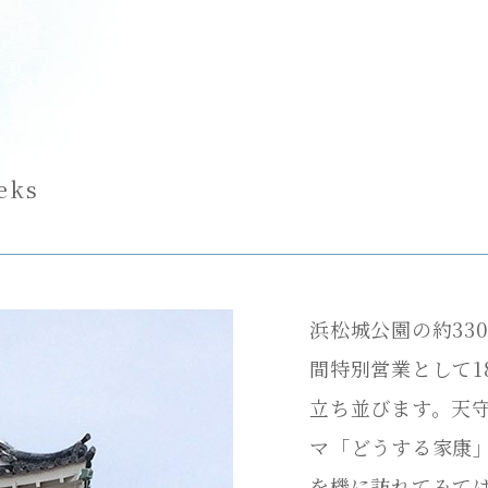
お食事
メニュー
温泉
施設案内
ks
団体・ご宴会
浜松城公園の約33
間特別営業として1
立ち並びます。天守
マ「どうする家康
を機に訪れてみては