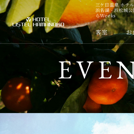
三ケ日温泉 ホテ
浜名湖 - 浜松城
らWeeks
客室
お
EVE