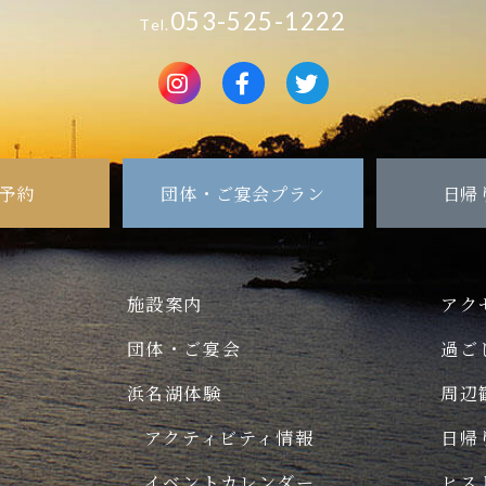
053-525-1222
Tel.
予約
団体・ご宴会プラン
日帰
施設案内
アク
団体・ご宴会
過ご
浜名湖体験
周辺
ー
アクティビティ情報
日帰
イベントカレンダー
ヒス