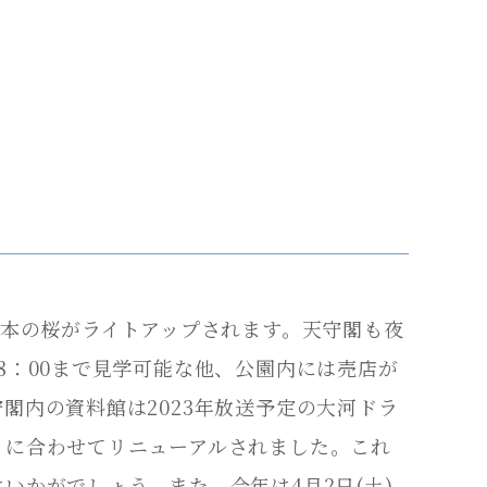
日帰りプラン
SDGsへの取り組み
ヒストリー
新着情報
お問い合わせ
宿泊約款
プライバシーポリシー
0本の桜がライトアップされます。天守閣も夜
一緒に働こう！
8：00まで見学可能な他、公園内には売店が
Press Room
閣内の資料館は2023年放送予定の大河ドラ
」に合わせてリニューアルされました。これ
いかがでしょう。また、今年は4月2日(土)