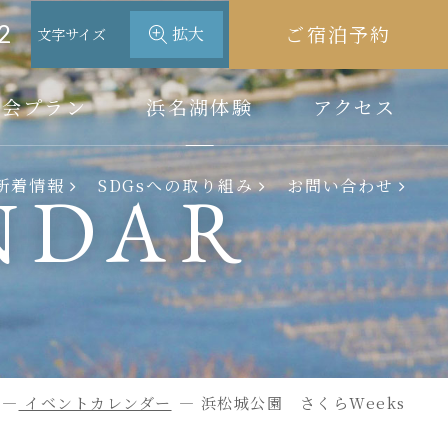
2
ご宿泊予約
拡大
文字サイズ
宴会プラン
浜名湖体験
アクセス
浜名湖体験
新着情報
SDGsへの取り組み
お問い合わせ
NDAR
アクティビティ情報
イベントカレンダー
アクセス
過ごし方
イベントカレンダー
浜松城公園 さくらWeeks
周辺観光