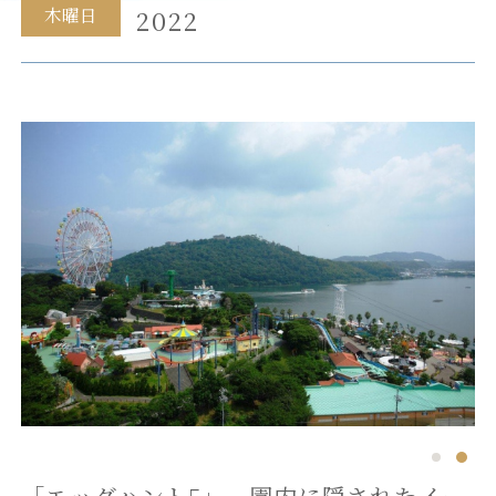
木曜日
2022
メニュー
SDGsへの取り組み
温泉
ヒストリー
施設案内
新着情報
団体・ご宴会
お問い合わせ
宿泊約款
プライバシーポリシー
一緒に働こう！
Press Room
「エッグハント5」 園内に隠されたイー