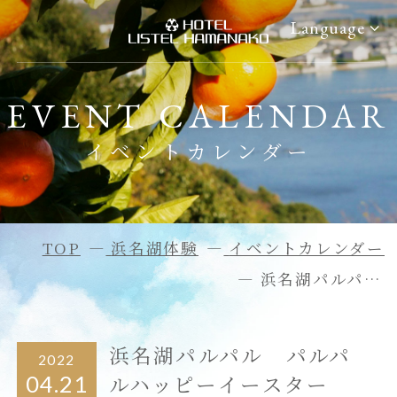
Language
EVENT CALENDAR
ご宿泊予約
浜名湖体験
イベントカレンダー
ご予約確認・変更
アクティビティ情報
ご予約のキャンセル
イベントカレンダー
会員マイページ
アクセス
TOP
浜名湖体験
イベントカレンダー
浜名湖パルパル パルパルハッピーイースター2022
ホーム
過ごし方
客室
周辺観光
浜名湖パルパル パルパ
2022
ルハッピーイースター
04.21
お食事
日帰りプラン