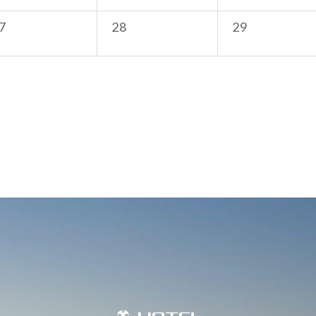
7
28
29
ご宿泊予約
団体・ご宴会プ