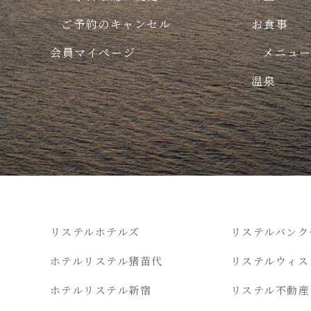
ご予約のキャンセル
お食事
会員マイページ
メニュ
温泉
リステルホテルズ
リステルバンク
ホテルリステル猪苗代
リステルウィス
ホテルリステル新宿
リステル不動産