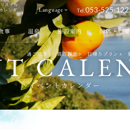
ルリステル
053-525-122
Language
トカレンダ
Tel.
食事
温泉
施設案内
団体・ご
ご宿泊予約
過ごし方
周辺観光
日帰りプラン
NT CALE
ご予約確認・変更
ご予約のキャンセル
イベントカレンダー
会員マイページ
ホーム
客室