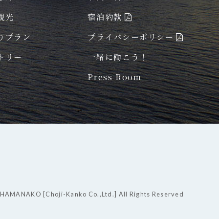
観光
宿泊約款
りプラン
プライバシーポリシー
トリー
一緒に働こう！
Press Room
HAMANAKO [Choji-Kanko Co.,Ltd.] All Rights Reserved