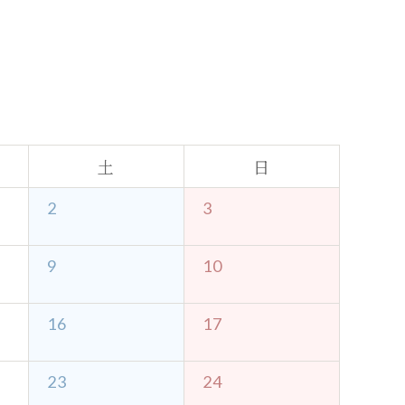
日帰りプラン
SDGsへの取り組み
ヒストリー
新着情報
土
日
お問い合わせ
2
3
宿泊約款
プライバシーポリシー
9
10
一緒に働こう！
Press Room
16
17
23
24