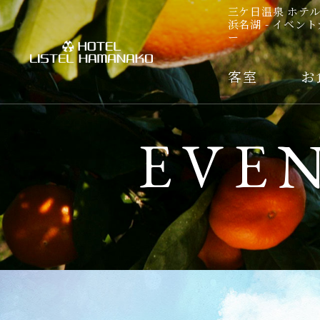
三ケ日温泉 ホテ
浜名湖 - イベン
ー
客室
お
EVE