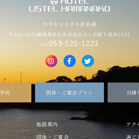
ホテルリステル浜名湖
〒431-1424
静岡県浜松市浜名区三ヶ日町下尾奈2251
053-525-1222
Tel.
予約
団体・ご宴会プラン
日帰
施設案内
アク
団体・ご宴会
過ご