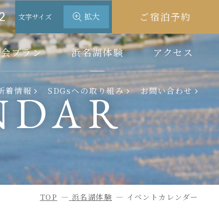
2
ご宿泊予約
拡大
文字サイズ
宴会プラン
浜名湖体験
アクセス
浜名湖体験
新着情報
SDGsへの取り組み
お問い合わせ
NDAR
アクティビティ情報
イベントカレンダー
アクセス
過ごし方
TOP
浜名湖体験
イベントカレンダー
周辺観光