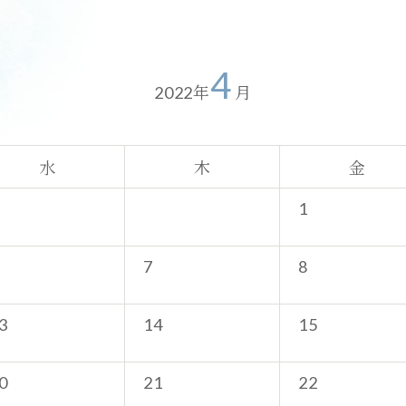
お食事
メニュー
4
年
月
2022
温泉
施設案内
水
木
金
団体・ご宴会
1
7
8
3
14
15
0
21
22